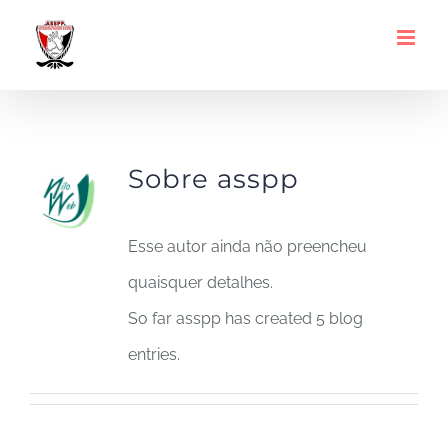
Ir
para
o
asspp
conteúdo
Sobre
asspp
Esse autor ainda não preencheu
quaisquer detalhes.
So far asspp has created 5 blog
entries.