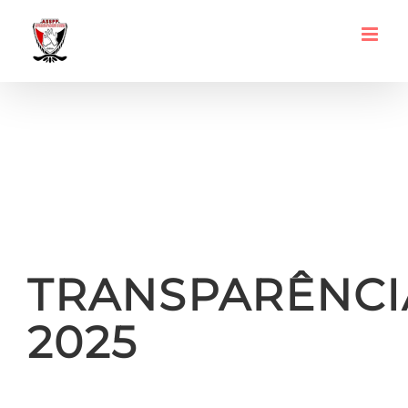
Ir
para
o
conteúdo
TRANSPARÊNCI
2025