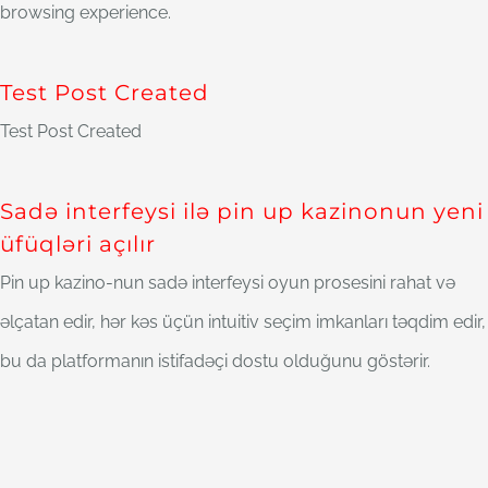
browsing experience.
Test Post Created
Test Post Created
Sadə interfeysi ilə pin up kazinonun yeni
üfüqləri açılır
Pin up kazino-nun sadə interfeysi oyun prosesini rahat və
əlçatan edir, hər kəs üçün intuitiv seçim imkanları təqdim edir,
bu da platformanın istifadəçi dostu olduğunu göstərir.