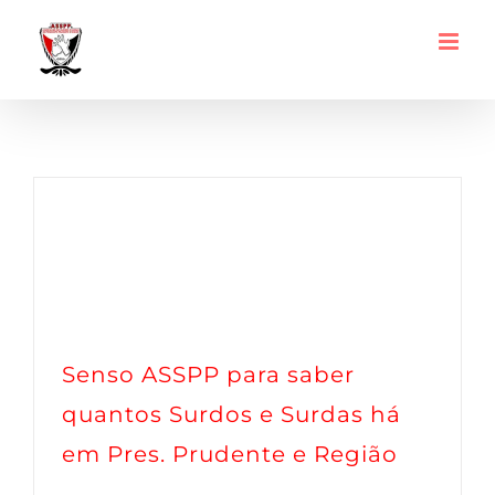
Ir
para
o
Senso
conteúdo
Senso ASSPP para saber
quantos Surdos e Surdas há
em Pres. Prudente e Região