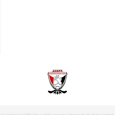
© Copyright 2018 ASSPP | Todos os direitos reservados | Desenvolvido pelo Projeto Acolhendo