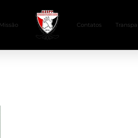
Missão
Contatos
Transpa
librasbrasil