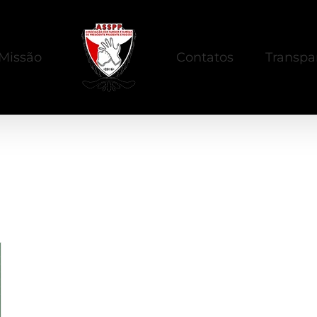
Missão
Contatos
Transpa
comunidadesurdabrasil