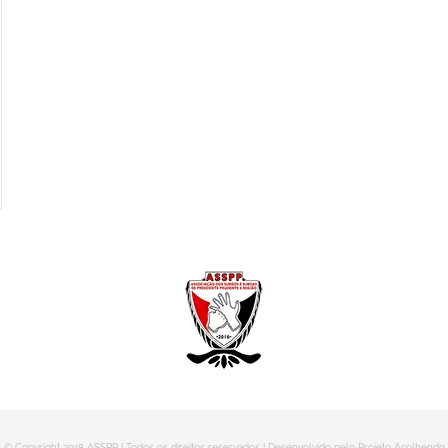
© Copyright 2018 ASSPP | Todos os direitos reservados | Desenvolvido pelo Projeto Acolhendo